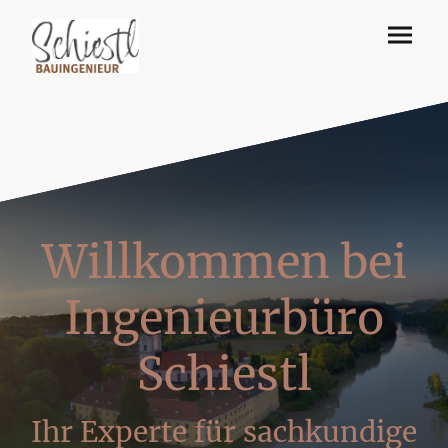
Willkommen bei
Ingenieurbüro
Schiestl
Ihr Experte für sachkundige